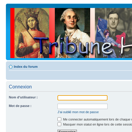
Index du forum
Connexion
Nom d’utilisateur :
Mot de passe :
J’ai oublié mon mot de passe
Me connecter automatiquement lors de chaque v
Masquer mon statut en ligne lors de cette sessi