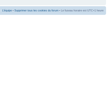
L’équipe
•
Supprimer tous les cookies du forum
• Le fuseau horaire est UTC+1 heure