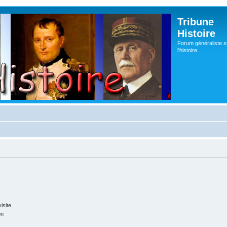
Tribune
Histoire
Forum généraliste s
l'histoire
isite
on