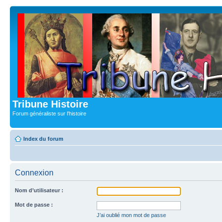
Tribune Histoire
Forum généraliste sur l'histoire
Index du forum
Connexion
Nom d’utilisateur :
Mot de passe :
J’ai oublié mon mot de passe