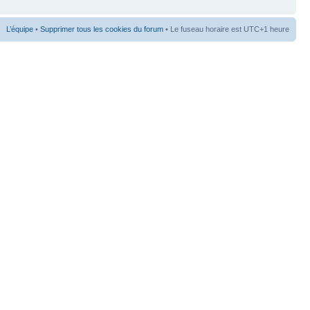
L’équipe
•
Supprimer tous les cookies du forum
• Le fuseau horaire est UTC+1 heure