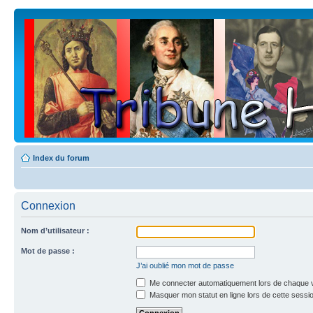
Index du forum
Connexion
Nom d’utilisateur :
Mot de passe :
J’ai oublié mon mot de passe
Me connecter automatiquement lors de chaque v
Masquer mon statut en ligne lors de cette sessi