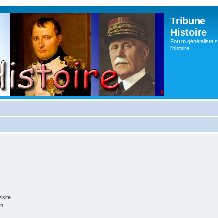
Tribune
Histoire
Forum généraliste s
l'histoire
isite
on