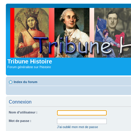
Tribune Histoire
Forum généraliste sur l'histoire
Index du forum
Connexion
Nom d’utilisateur :
Mot de passe :
J’ai oublié mon mot de passe