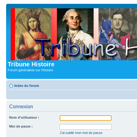
Tribune Histoire
Forum généraliste sur l'histoire
Index du forum
Connexion
Nom d’utilisateur :
Mot de passe :
J’ai oublié mon mot de passe