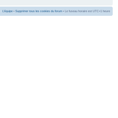
L’équipe
•
Supprimer tous les cookies du forum
• Le fuseau horaire est UTC+1 heure