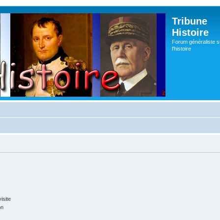
Tribune
Histoire
Forum généraliste s
l'histoire
isite
on