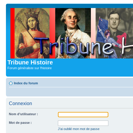
Tribune Histoire
Forum généraliste sur l'histoire
Index du forum
Connexion
Nom d’utilisateur :
Mot de passe :
J’ai oublié mon mot de passe