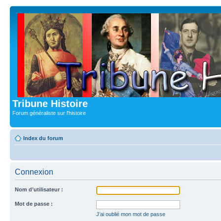
Tribune Histoire
Forum généraliste sur l'histoire
Index du forum
Connexion
Nom d’utilisateur :
Mot de passe :
J’ai oublié mon mot de passe