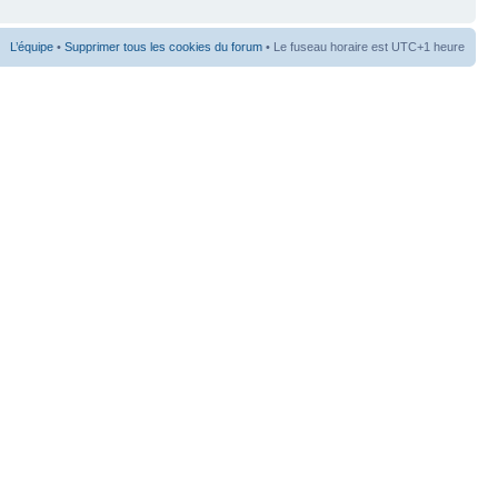
L’équipe
•
Supprimer tous les cookies du forum
• Le fuseau horaire est UTC+1 heure