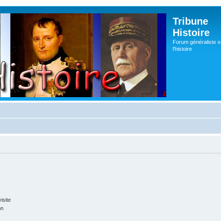
Tribune
Histoire
Forum généraliste s
l'histoire
isite
on