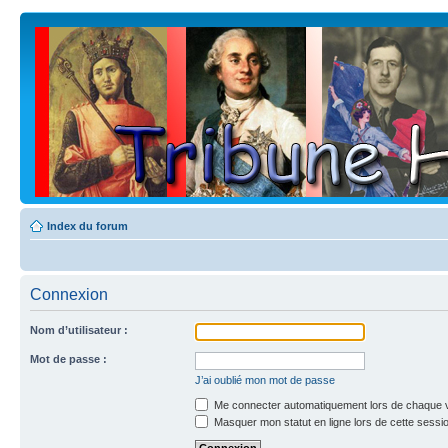
Index du forum
Connexion
Nom d’utilisateur :
Mot de passe :
J’ai oublié mon mot de passe
Me connecter automatiquement lors de chaque v
Masquer mon statut en ligne lors de cette sessi