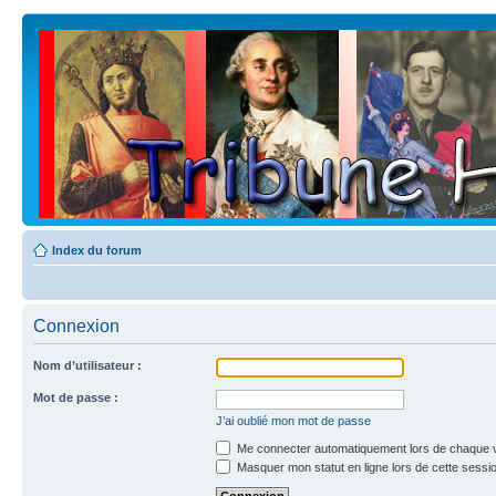
Index du forum
Connexion
Nom d’utilisateur :
Mot de passe :
J’ai oublié mon mot de passe
Me connecter automatiquement lors de chaque v
Masquer mon statut en ligne lors de cette sessi