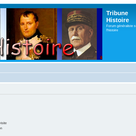
Tribune
Histoire
Forum généraliste s
l'histoire
isite
on