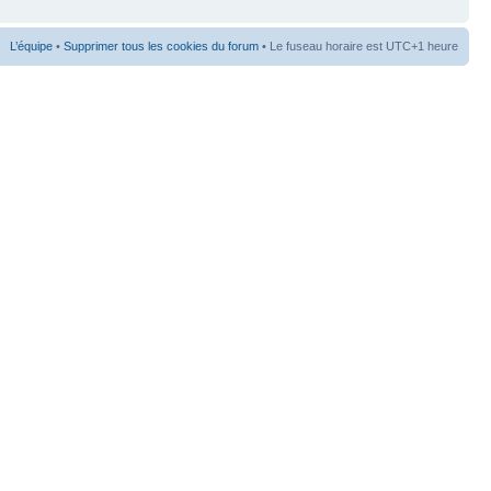
L’équipe
•
Supprimer tous les cookies du forum
• Le fuseau horaire est UTC+1 heure