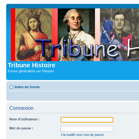
Tribune Histoire
Forum généraliste sur l'histoire
Index du forum
Connexion
Nom d’utilisateur :
Mot de passe :
J’ai oublié mon mot de passe