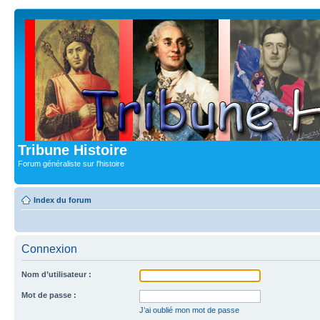
Tribune Histoire
Forum généraliste sur l'histoire
Index du forum
Connexion
Nom d’utilisateur :
Mot de passe :
J’ai oublié mon mot de passe