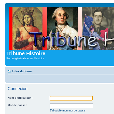
Tribune Histoire
Forum généraliste sur l'histoire
Index du forum
Connexion
Nom d’utilisateur :
Mot de passe :
J’ai oublié mon mot de passe