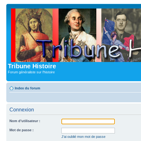
Tribune Histoire
Forum généraliste sur l'histoire
Index du forum
Connexion
Nom d’utilisateur :
Mot de passe :
J’ai oublié mon mot de passe