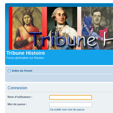
Tribune Histoire
Forum généraliste sur l'histoire
Index du forum
Connexion
Nom d’utilisateur :
Mot de passe :
J’ai oublié mon mot de passe