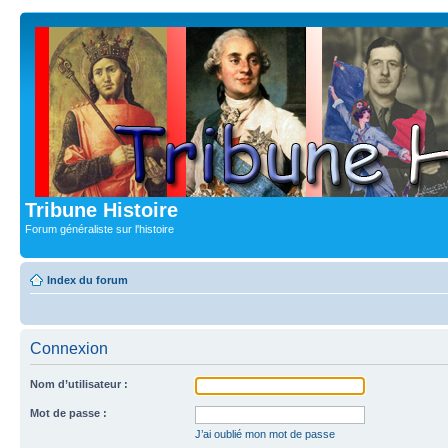
Tribune Histoire
Forum généraliste sur l'histoire
Index du forum
Connexion
Nom d’utilisateur :
Mot de passe :
J’ai oublié mon mot de passe