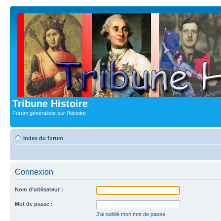
Tribune Histoire
Forum généraliste sur l'histoire
Index du forum
Connexion
Nom d’utilisateur :
Mot de passe :
J’ai oublié mon mot de passe