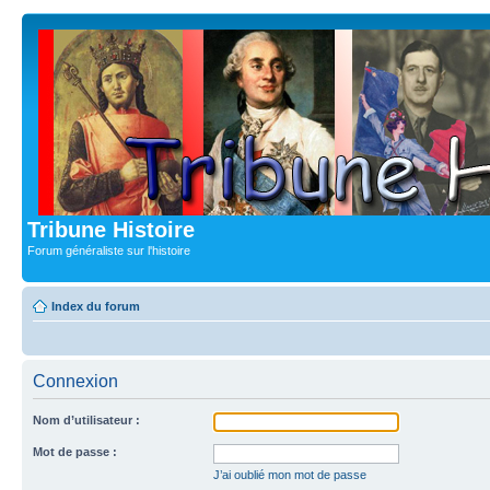
Tribune Histoire
Forum généraliste sur l'histoire
Index du forum
Connexion
Nom d’utilisateur :
Mot de passe :
J’ai oublié mon mot de passe