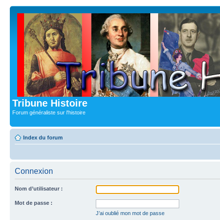
Tribune Histoire
Forum généraliste sur l'histoire
Index du forum
Connexion
Nom d’utilisateur :
Mot de passe :
J’ai oublié mon mot de passe