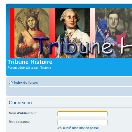
Tribune Histoire
Forum généraliste sur l'histoire
Index du forum
Connexion
Nom d’utilisateur :
Mot de passe :
J’ai oublié mon mot de passe