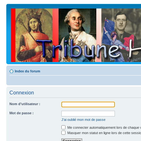
Index du forum
Connexion
Nom d’utilisateur :
Mot de passe :
J’ai oublié mon mot de passe
Me connecter automatiquement lors de chaque v
Masquer mon statut en ligne lors de cette sessi