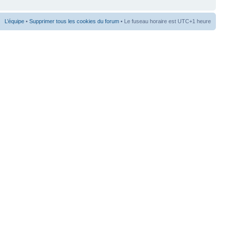
L’équipe
•
Supprimer tous les cookies du forum
• Le fuseau horaire est UTC+1 heure