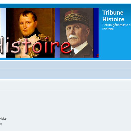
Tribune
Histoire
Forum généraliste s
l'histoire
isite
on