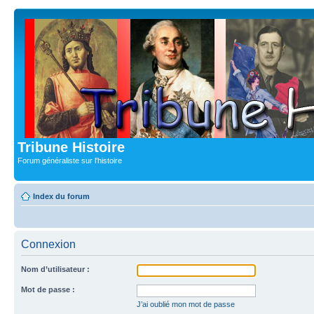
Tribune Histoire
Forum généraliste sur l'histoire
Index du forum
Connexion
Nom d’utilisateur :
Mot de passe :
J’ai oublié mon mot de passe