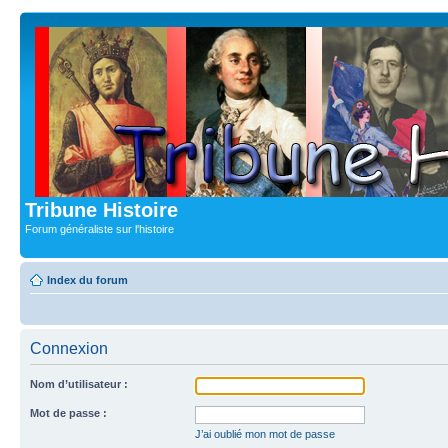
Tribune Histoire
Forum généraliste sur l'histoire
Index du forum
Connexion
Nom d’utilisateur :
Mot de passe :
J’ai oublié mon mot de passe