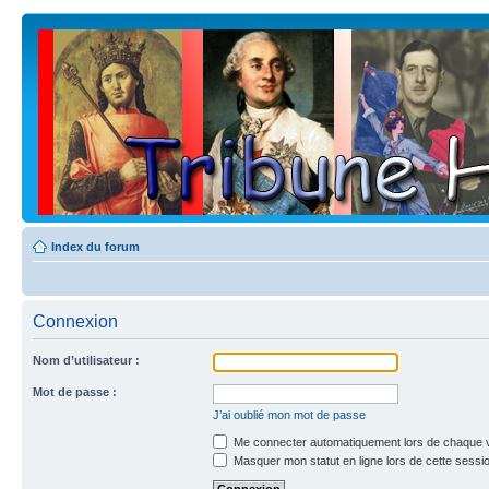
Index du forum
Connexion
Nom d’utilisateur :
Mot de passe :
J’ai oublié mon mot de passe
Me connecter automatiquement lors de chaque v
Masquer mon statut en ligne lors de cette sessi