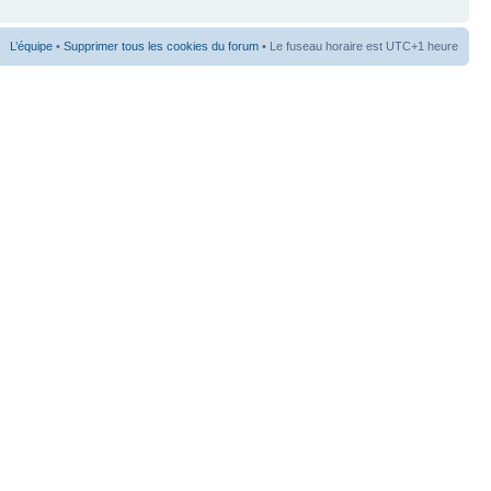
L’équipe
•
Supprimer tous les cookies du forum
• Le fuseau horaire est UTC+1 heure