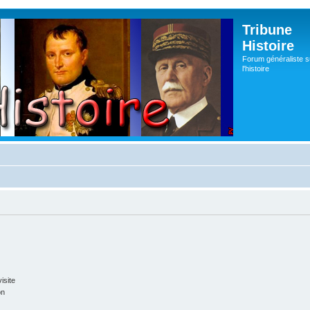
Tribune
Histoire
Forum généraliste s
l'histoire
isite
on