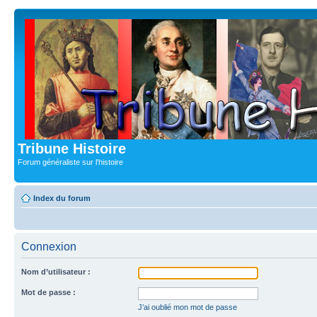
Tribune Histoire
Forum généraliste sur l'histoire
Index du forum
Connexion
Nom d’utilisateur :
Mot de passe :
J’ai oublié mon mot de passe