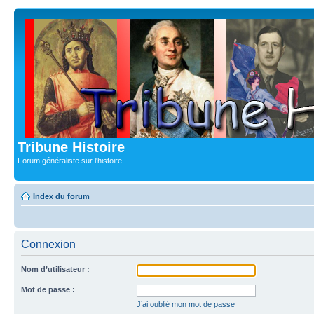
Tribune Histoire
Forum généraliste sur l'histoire
Index du forum
Connexion
Nom d’utilisateur :
Mot de passe :
J’ai oublié mon mot de passe