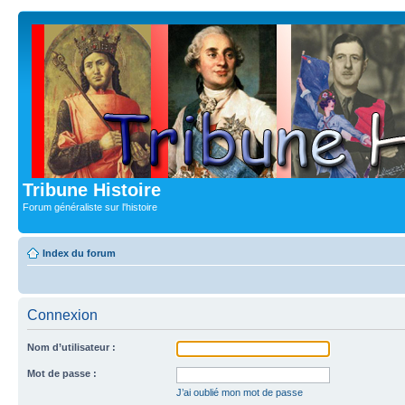
Tribune Histoire
Forum généraliste sur l'histoire
Index du forum
Connexion
Nom d’utilisateur :
Mot de passe :
J’ai oublié mon mot de passe