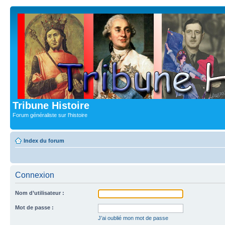
Tribune Histoire
Forum généraliste sur l'histoire
Index du forum
Connexion
Nom d’utilisateur :
Mot de passe :
J’ai oublié mon mot de passe