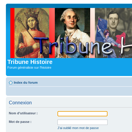
Tribune Histoire
Forum généraliste sur l'histoire
Index du forum
Connexion
Nom d’utilisateur :
Mot de passe :
J’ai oublié mon mot de passe