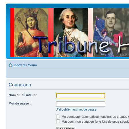
Index du forum
Connexion
Nom d’utilisateur :
Mot de passe :
J’ai oublié mon mot de passe
Me connecter automatiquement lors de chaque v
Masquer mon statut en ligne lors de cette sessi