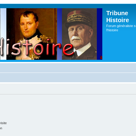
Tribune
Histoire
Forum généraliste s
l'histoire
isite
on