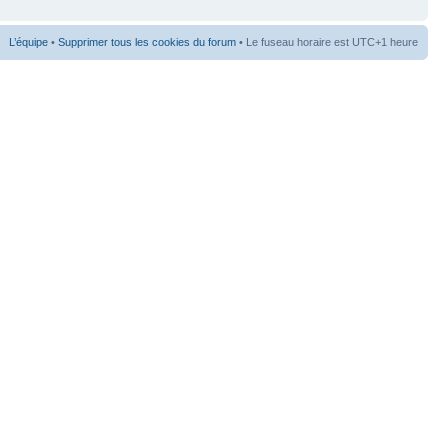
L’équipe
•
Supprimer tous les cookies du forum
• Le fuseau horaire est UTC+1 heure