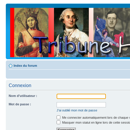
Index du forum
Connexion
Nom d’utilisateur :
Mot de passe :
J’ai oublié mon mot de passe
Me connecter automatiquement lors de chaque v
Masquer mon statut en ligne lors de cette sessi