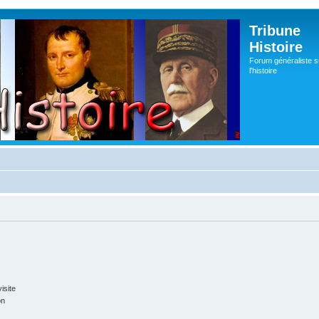
Tribune
Histoire
Forum généraliste s
l'histoire
isite
on