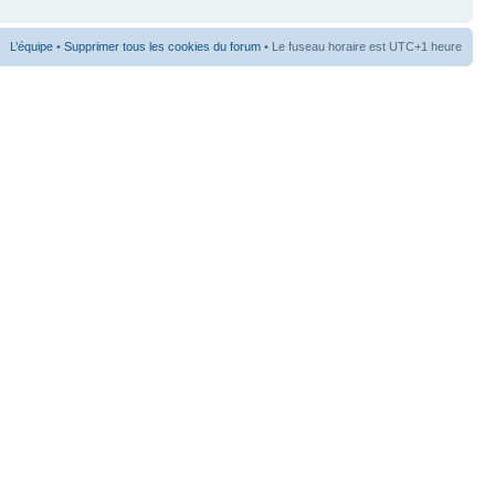
L’équipe
•
Supprimer tous les cookies du forum
• Le fuseau horaire est UTC+1 heure