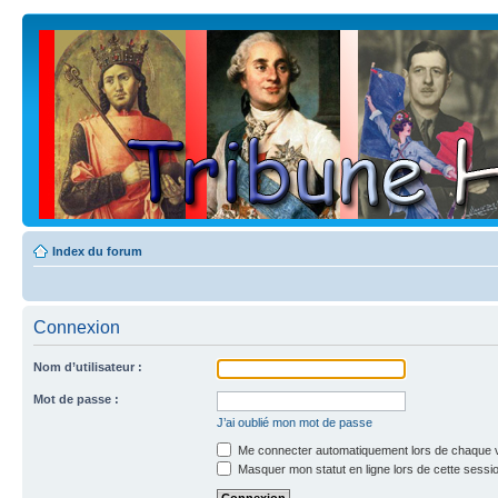
Index du forum
Connexion
Nom d’utilisateur :
Mot de passe :
J’ai oublié mon mot de passe
Me connecter automatiquement lors de chaque v
Masquer mon statut en ligne lors de cette sessi