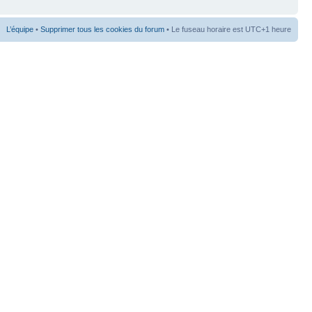
L’équipe
•
Supprimer tous les cookies du forum
• Le fuseau horaire est UTC+1 heure