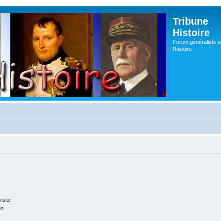
Tribune
Histoire
Forum généraliste s
l'histoire
isite
on