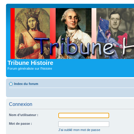
Tribune Histoire
Forum généraliste sur l'histoire
Index du forum
Connexion
Nom d’utilisateur :
Mot de passe :
J’ai oublié mon mot de passe