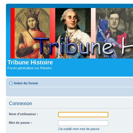
Tribune Histoire
Forum généraliste sur l'histoire
Index du forum
Connexion
Nom d’utilisateur :
Mot de passe :
J’ai oublié mon mot de passe