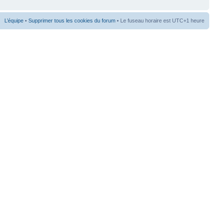
L’équipe
•
Supprimer tous les cookies du forum
• Le fuseau horaire est UTC+1 heure