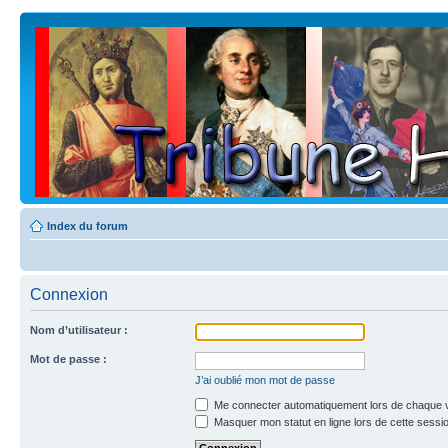
Index du forum
Connexion
Nom d’utilisateur :
Mot de passe :
J’ai oublié mon mot de passe
Me connecter automatiquement lors de chaque v
Masquer mon statut en ligne lors de cette sessi