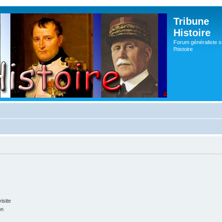
Tribune
Histoire
Forum généraliste s
l'histoire
isite
on