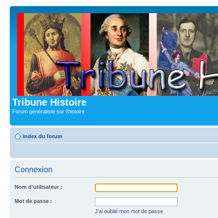
Tribune Histoire
Forum généraliste sur l'histoire
Index du forum
Connexion
Nom d’utilisateur :
Mot de passe :
J’ai oublié mon mot de passe