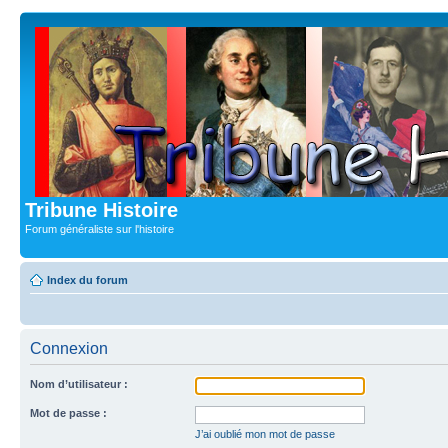
Tribune Histoire
Forum généraliste sur l'histoire
Index du forum
Connexion
Nom d’utilisateur :
Mot de passe :
J’ai oublié mon mot de passe