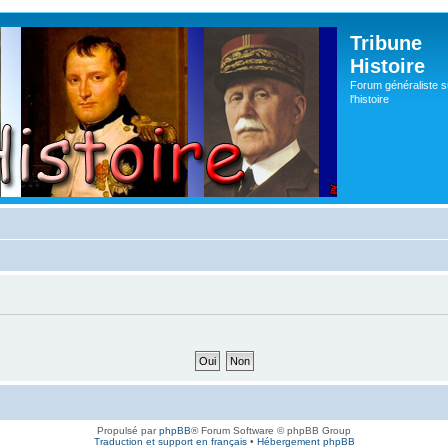
Tribune
Histoire
Forum généraliste s
l'histoire
Propulsé par
phpBB
® Forum Software © phpBB Group
Traduction et support en français
•
Hébergement phpBB