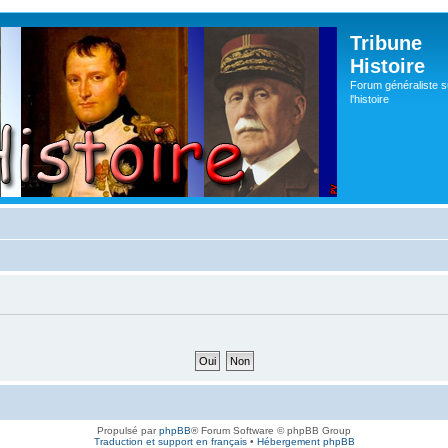
Tribune
Histoire
Forum généraliste s
l'histoire
Propulsé par
phpBB
® Forum Software © phpBB Group
Traduction et support en français
•
Hébergement phpBB