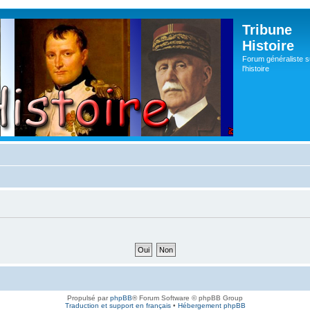
Tribune
Histoire
Forum généraliste s
l'histoire
Propulsé par
phpBB
® Forum Software © phpBB Group
Traduction et support en français
•
Hébergement phpBB