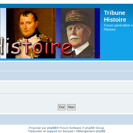
Tribune
Histoire
Forum généraliste s
l'histoire
Propulsé par
phpBB
® Forum Software © phpBB Group
Traduction et support en français
•
Hébergement phpBB