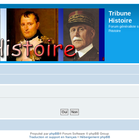
Tribune
Histoire
Forum généraliste s
l'histoire
Propulsé par
phpBB
® Forum Software © phpBB Group
Traduction et support en français
•
Hébergement phpBB