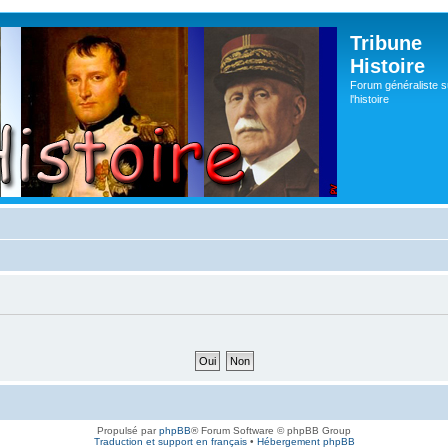
Tribune
Histoire
Forum généraliste s
l'histoire
Propulsé par
phpBB
® Forum Software © phpBB Group
Traduction et support en français
•
Hébergement phpBB