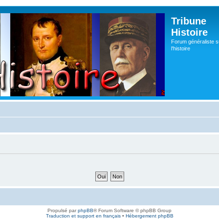
Tribune
Histoire
Forum généraliste s
l'histoire
Propulsé par
phpBB
® Forum Software © phpBB Group
Traduction et support en français
•
Hébergement phpBB