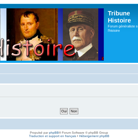
Tribune
Histoire
Forum généraliste s
l'histoire
Propulsé par
phpBB
® Forum Software © phpBB Group
Traduction et support en français
•
Hébergement phpBB