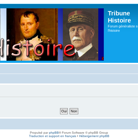
Tribune
Histoire
Forum généraliste s
l'histoire
Propulsé par
phpBB
® Forum Software © phpBB Group
Traduction et support en français
•
Hébergement phpBB