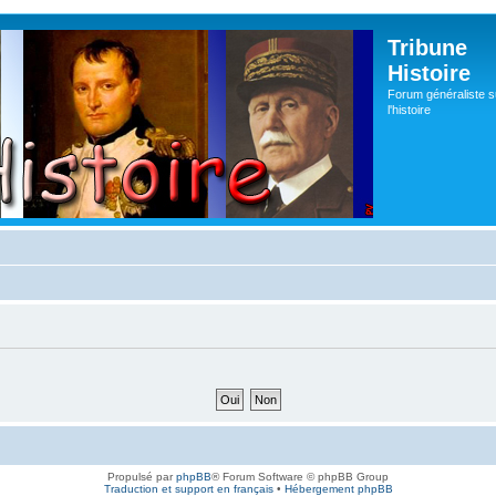
Tribune
Histoire
Forum généraliste s
l'histoire
Propulsé par
phpBB
® Forum Software © phpBB Group
Traduction et support en français
•
Hébergement phpBB