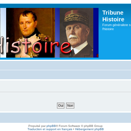
Tribune
Histoire
Forum généraliste s
l'histoire
Propulsé par
phpBB
® Forum Software © phpBB Group
Traduction et support en français
•
Hébergement phpBB