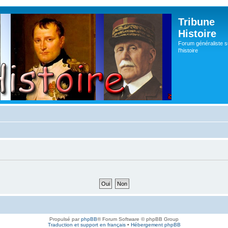
Tribune
Histoire
Forum généraliste s
l'histoire
Propulsé par
phpBB
® Forum Software © phpBB Group
Traduction et support en français
•
Hébergement phpBB