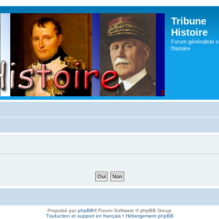
Tribune
Histoire
Forum généraliste s
l'histoire
Propulsé par
phpBB
® Forum Software © phpBB Group
Traduction et support en français
•
Hébergement phpBB